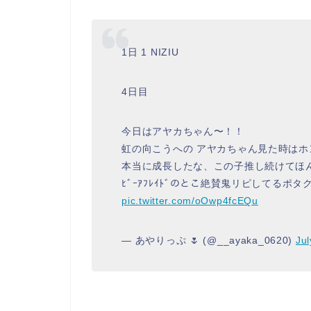
1日 1 NIZIU
4日目
今日はアヤカちゃん〜！！
虹の向こうへの アヤカちゃん見た時は
本当に成長したな、この子推し続けてほん
ﾋﾞｰｱﾌﾚｲﾄﾞのとこ絶賛鬼リピしてるポタクです
pic.twitter.com/oOwp4fcEQu
— あやりっぷ 🌷 (@__ayaka_0620)
Jul