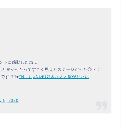
ホントに感動したね…
と良かったってすごく思えたステージだった🥺 ﾄﾞﾝ
 ✋🏻♥️
#NiziU
#NiziU好きな人と繋がりたい
y 8, 2020