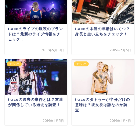
t-aceのライブの服装のブラン
t-aceの本当の年齢はいくつ？
ドは？最新のライブ情報をチ
身長と生い立ちをチェック！
ェック！
2019年5月10日
2019年5月6日
ラッパー
ラッパー
t-aceの過去の事件とは？友達
t-aceのタトゥーが半分だけの
が関係している過去を調査！
意味は？彼女役は誰なのか調
査！
2019年4月5日
2019年4月4日