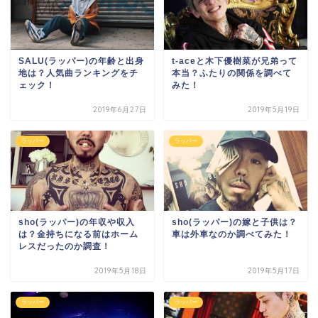
SALU(ラッパー)の年齢と出身
t-aceと木下優樹菜が兄弟って
地は？人気曲ランキングをチ
本当？ふたりの関係を調べて
ェック！
みた！
2019年6月27日
2019年5月19日
ラッパー
ラッパー
sho(ラッパー)の年収や収入
sho(ラッパー)の嫁と子供は？
は？金持ちになる前はホーム
車は外車なのか調べてみた！
レスだったのか調査！
2019年5月18日
2019年5月17日
ラッパー
ラッパー