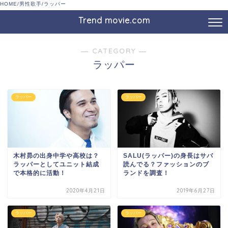
HOME
/
男性歌手
/
ラッパー
Trend movie.com
― CATEGORY ―
ラッパー
ラッパー
ラッパー
木村昴の出身中学や高校は？
SALU(ラッパー)の身長はサバ
ラッパーとしてユニット結成
読んでる？ファッションのブ
で本格的に活動！
ランドを調査！
2020年4月21日
2019年6月27日
ラッパー
ラッパー