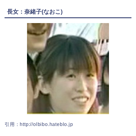
長女：奈緒子(なおこ)
引用：http://olbibo.hateblo.jp