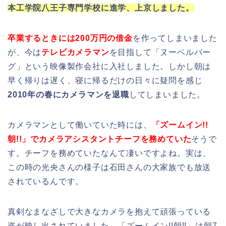
本工学院八王子専門学校に進学、上京しました。
卒業するときには200万円の借金
を作ってしまいました
が、今は
テレビカメラマン
を目指して「ヌーベルバー
グ」という映像製作会社に入社しました。しかし朝は
早く帰りは遅く、寝に帰るだけの日々に疑問を感じ
2010年の春にカメラマンを退職
してしまいました。
カメラマンとして働いていた時には、
「ズームイン!!
朝!!」でカメラアシスタントチーフを務めていた
そうで
す。チーフを務めていたなんて凄いですよね。実は、
この時の光央さんの様子は石田さんの大家族でも放送
されているんです。
真剣なまなざしで大きなカメラを抱えて頑張っている
姿が映し出されていました。「ズームイン!!朝!!」は朝7