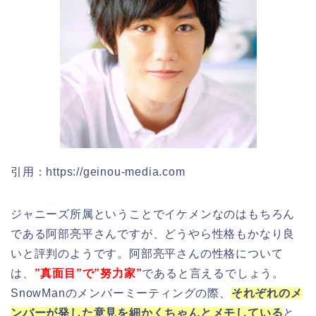
引用：https://geinou-media.com
ジャニーズ所属ということでイケメンなのはもちろん
である阿部亮平さんですが、どうやら性格もかなり良
いと評判のようです。阿部亮平さんの性格について
は、
”真面目”で”努力家”
であると言えるでしょう。
SnowManのメンバーミーティングの際、
それぞれのメ
ンバーが発した意見を細かくちゃんとメモしている
と