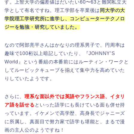
す。上智大学の偏差値はだいたい60〜63と難関私立大
学として有名ですね。理工学部を卒業後は
同大学の大
学院理工学研究所に進学し、コンピューターテクノロ
ジーを勉強・研究していました。
なので阿部亮平さんはかなりの理系男子で、円周率は
趣味で100桁以上暗記していたり、『JOHNNY’S
World』という番組の本番前にはルーティン・ワークと
してルービックキューブを揃えて集中力を高めていた
りしていたようです。
さらに、
理系な面以外では英語やフランス語、イタリ
ア語を話せる
といった語学にも長けている面も併せ持
っています。イケメンで高学歴、高身長でジャニーズ
に所属し、真面目で努力家で語学も堪能と、まるで漫
画の主人公のようですね！