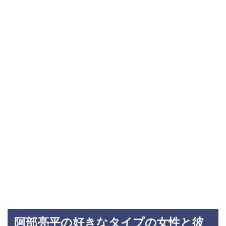
阿部亮平の好きなタイプの女性と彼