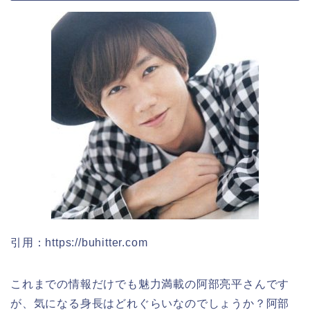
引用：https://buhitter.com
これまでの情報だけでも魅力満載の阿部亮平さんです
が、気になる身長はどれぐらいなのでしょうか？阿部