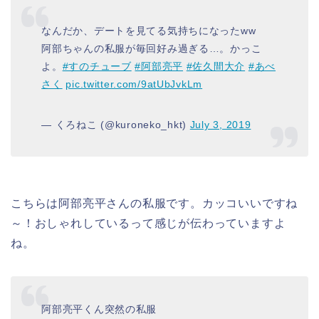
なんだか、デートを見てる気持ちになったww
阿部ちゃんの私服が毎回好み過ぎる…。かっこ
よ。
#すのチューブ
#阿部亮平
#佐久間大介
#あべ
さく
pic.twitter.com/9atUbJvkLm
— くろねこ (@kuroneko_hkt)
July 3, 2019
こちらは阿部亮平さんの私服です。カッコいいですね
～！おしゃれしているって感じが伝わっていますよ
ね。
阿部亮平くん突然の私服