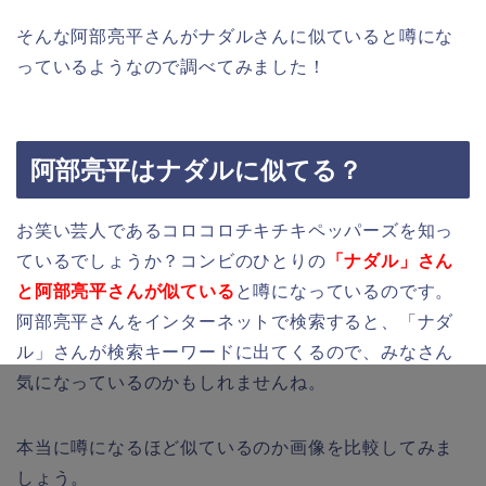
そんな阿部亮平さんがナダルさんに似ていると噂にな
っているようなので調べてみました！
阿部亮平はナダルに似てる？
お笑い芸人であるコロコロチキチキペッパーズを知っ
ているでしょうか？コンビのひとりの
「ナダル」さん
と阿部亮平さんが似ている
と噂になっているのです。
阿部亮平さんをインターネットで検索すると、「ナダ
ル」さんが検索キーワードに出てくるので、みなさん
気になっているのかもしれませんね。
本当に噂になるほど似ているのか画像を比較してみま
しょう。