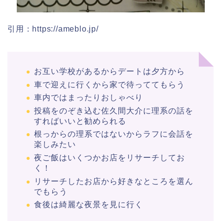
引用：https://ameblo.jp/
お互い学校があるからデートは夕方から
車で迎えに行くから家で待っててもらう
車内ではまったりおしゃべり
投稿をのぞき込む佐久間大介に理系の話を
すればいいと勧められる
根っからの理系ではないからラフに会話を
楽しみたい
夜ご飯はいくつかお店をリサーチしてお
く！
リサーチしたお店から好きなところを選ん
でもらう
食後は綺麗な夜景を見に行く