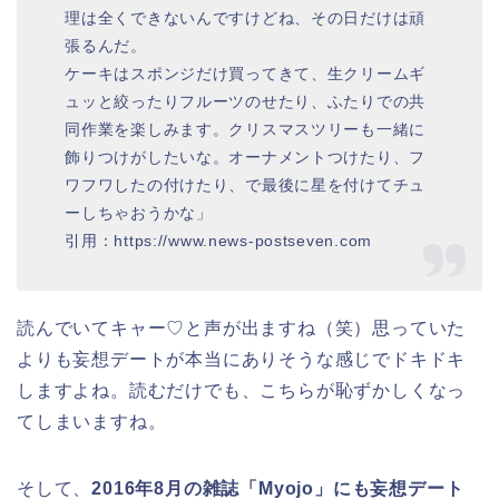
理は全くできないんですけどね、その日だけは頑
張るんだ。
ケーキはスポンジだけ買ってきて、生クリームギ
ュッと絞ったりフルーツのせたり、ふたりでの共
同作業を楽しみます。クリスマスツリーも一緒に
飾りつけがしたいな。オーナメントつけたり、フ
ワフワしたの付けたり、で最後に星を付けてチュ
ーしちゃおうかな」
引用：https://www.news-postseven.com
読んでいてキャー♡と声が出ますね（笑）思っていた
よりも妄想デートが本当にありそうな感じでドキドキ
しますよね。読むだけでも、こちらが恥ずかしくなっ
てしまいますね。
そして、
2016年8月の雑誌「Myojo」にも妄想デート