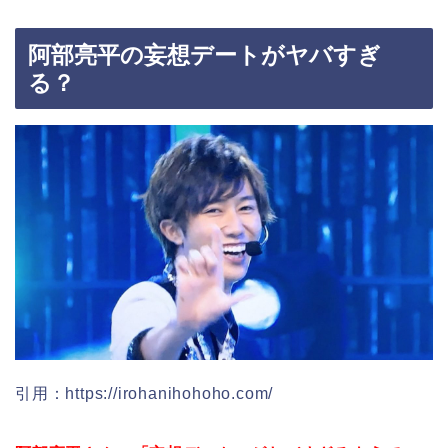
阿部亮平の妄想デートがヤバすぎ
る？
引用：https://irohanihohoho.com/