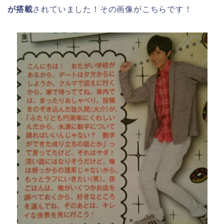
が搭載
されていました！その画像がこちらです！