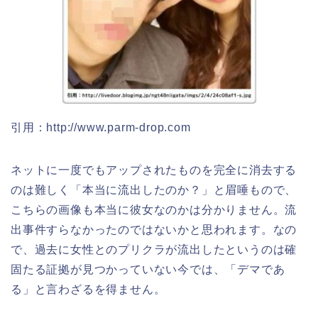
引用：http://www.parm-drop.com
ネットに一度でもアップされたものを完全に消去する
のは難しく「本当に流出したのか？」と眉唾もので、
こちらの画像も本当に彼女なのかは分かりません。流
出事件すらなかったのではないかと思われます。なの
で、過去に女性とのプリクラが流出したというのは確
固たる証拠が見つかっていない今では、「デマであ
る」と言わざるを得ません。