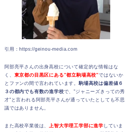
引用：https://geinou-media.com
阿部亮平さんの出身高校について確定的な情報はな
く、
東京都の目黒区にある”都立駒場高校”
ではないか
とファンの間で言われています。
駒場高校は偏差値６
３の都内でも有数の進学校
で、”ジャニーズきっての秀
才”と言われる阿部亮平さんが通っていたとしても不思
議ではありません。
また高校卒業後は、
上智大学理工学部に進学
していま