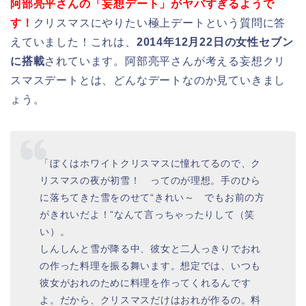
阿部亮平さんの「妄想デート」がヤバすぎるようで
す！
クリスマスにやりたい極上デートという質問に答
えていました！これは、
2014年12月22日の女性セブン
に搭載
されています。阿部亮平さんが考える妄想クリ
スマスデートとは、どんなデートなのか見ていきまし
ょう。
「ぼくはホワイトクリスマスに憧れてるので、ク
リスマスの夜が初雪！ ってのが理想。手のひら
に落ちてきた雪をのせて“きれい～ でもお前の方
がきれいだよ！”なんて言っちゃったりして（笑
い）。
しんしんと雪が降る中、彼女と二人っきりでおれ
の作った料理を振る舞います。想定では、いつも
彼女がおれのために料理を作ってくれるんです
よ。だから、クリスマスだけはおれが作るの。料