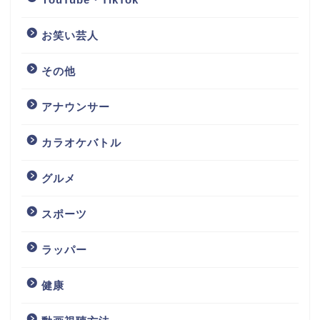
お笑い芸人
その他
アナウンサー
カラオケバトル
グルメ
スポーツ
ラッパー
健康