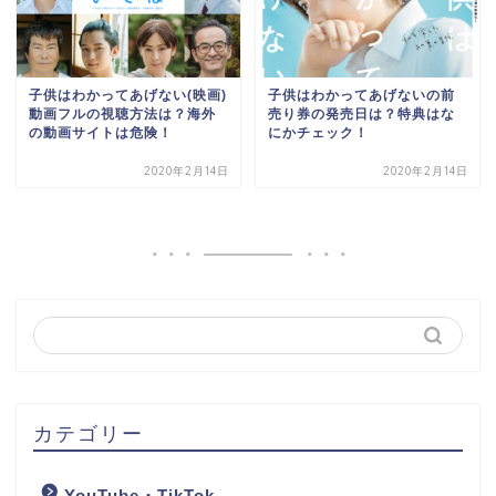
子供はわかってあげない(映画)
子供はわかってあげないの前
動画フルの視聴方法は？海外
売り券の発売日は？特典はな
の動画サイトは危険！
にかチェック！
2020年2月14日
2020年2月14日
カテゴリー
YouTube・TikTok