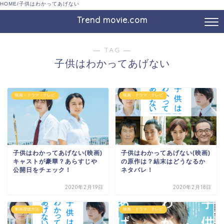
HOME
/
子供はわかってあげない
Trend movie.com
― TAG ―
子供はわかってあげない
映画・ドラマ・テレビ
映画・ドラマ・テレビ
子供はわかってあげない(映画)
子供はわかってあげない(映画)
キャストが豪華？あらすじや
の原作は？結末はどうなるか
公開日をチェック！
ネタバレ！
2020年2月19日
2020年2月18日
動画視聴方法
映画・ドラマ・テレビ