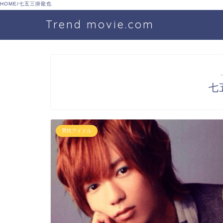
HOME
/
七五三掛龍也
Trend movie.com
七
男性アイドル