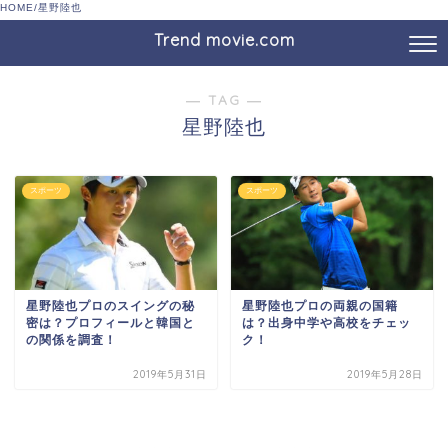
HOME
/
星野陸也
Trend movie.com
― TAG ―
星野陸也
スポーツ
スポーツ
星野陸也プロのスイングの秘
星野陸也プロの両親の国籍
密は？プロフィールと韓国と
は？出身中学や高校をチェッ
の関係を調査！
ク！
2019年5月31日
2019年5月28日