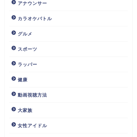
アナウンサー
カラオケバトル
グルメ
スポーツ
ラッパー
健康
動画視聴方法
大家族
女性アイドル