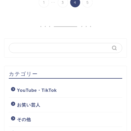
...
1
3
4
5
カテゴリー
YouTube・TikTok
お笑い芸人
その他