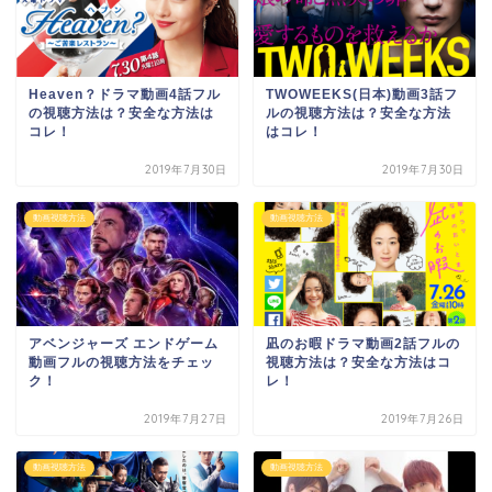
Heaven？ドラマ動画4話フル
TWOWEEKS(日本)動画3話フ
の視聴方法は？安全な方法は
ルの視聴方法は？安全な方法
コレ！
はコレ！
2019年7月30日
2019年7月30日
動画視聴方法
動画視聴方法
アベンジャーズ エンドゲーム
凪のお暇ドラマ動画2話フルの
動画フルの視聴方法をチェッ
視聴方法は？安全な方法はコ
ク！
レ！
2019年7月27日
2019年7月26日
動画視聴方法
動画視聴方法