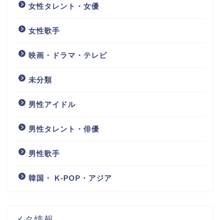
女性タレント・女優
女性歌手
映画・ドラマ・テレビ
未分類
男性アイドル
男性タレント・俳優
男性歌手
韓国・ K-POP・アジア
メタ情報