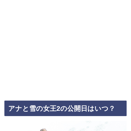
アナと雪の女王2の公開日はいつ？