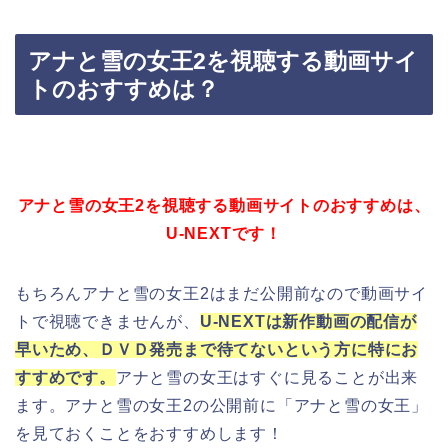
アナと雪の女王2を視聴する動画サイ
トのおすすめは？
アナと雪の女王2を視聴する動画サイトのおすすめは、
U-NEXTです！
もちろんアナと雪の女王2はまだ公開前なので動画サイ
トで視聴できませんが、
U-NEXTは新作動画の配信が
早いため、ＤＶＤ発売まで待てないという方に特にお
すすめです。
アナと雪の女王はすぐに見ることが出来
ます。アナと雪の女王2の公開前に「アナと雪の女王」
を見ておくことをおすすめします！