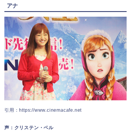
アナ
引用：https://www.cinemacafe.net
声：クリステン・ベル