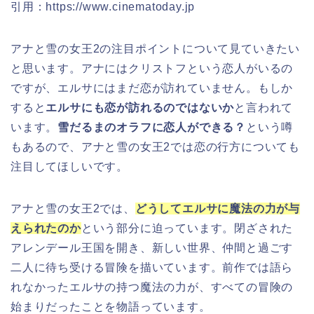
引用：https://www.cinematoday.jp
アナと雪の女王2の注目ポイントについて見ていきたい
と思います。アナにはクリストフという恋人がいるの
ですが、エルサにはまだ恋が訪れていません。もしか
すると
エルサにも恋が訪れるのではないか
と言われて
います。
雪だるまのオラフに恋人ができる？
という噂
もあるので、アナと雪の女王2では恋の行方についても
注目してほしいです。
アナと雪の女王2では、
どうしてエルサに魔法の力が与
えられたのか
という部分に迫っています。閉ざされた
アレンデール王国を開き、新しい世界、仲間と過ごす
二人に待ち受ける冒険を描いています。前作では語ら
れなかったエルサの持つ魔法の力が、すべての冒険の
始まりだったことを物語っています。