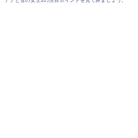
アナと雪の女王2の注目ポイントを見てみましょう。