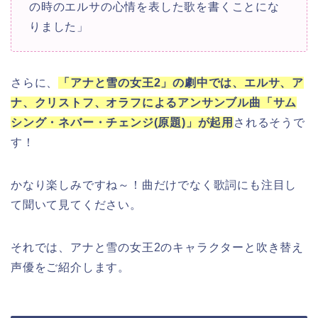
の時のエルサの心情を表した歌を書くことにな
りました」
さらに、
「アナと雪の女王2」の劇中では、エルサ、ア
ナ、クリストフ、オラフによるアンサンブル曲「サム
シング・ネバー・チェンジ(原題)」が起用
されるそうで
す！
かなり楽しみですね～！曲だけでなく歌詞にも注目し
て聞いて見てください。
それでは、アナと雪の女王2のキャラクターと吹き替え
声優をご紹介します。