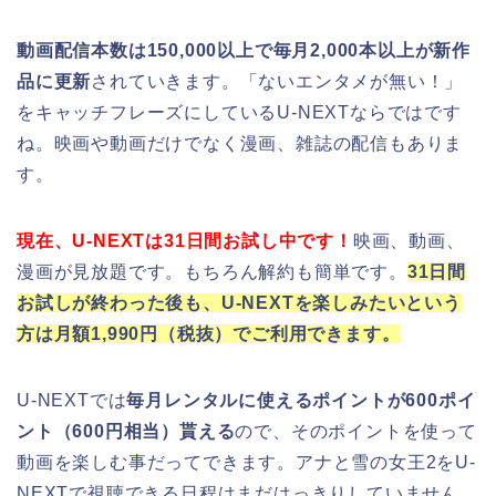
動画配信本数は150,000以上で毎月2,000本以上が新作
品に更新
されていきます。「ないエンタメが無い！」
をキャッチフレーズにしているU-NEXTならではです
ね。映画や動画だけでなく漫画、雑誌の配信もありま
す。
現在、U-NEXTは31日間お試し中です！
映画、動画、
漫画が見放題です。もちろん解約も簡単です。
31日間
お試しが終わった後も、U-NEXTを楽しみたいという
方は月額1,990円（税抜）でご利用できます。
U-NEXTでは
毎月レンタルに使えるポイントが600ポイ
ント（600円相当）貰える
ので、そのポイントを使って
動画を楽しむ事だってできます。アナと雪の女王2をU-
NEXTで視聴できる日程はまだはっきりしていません