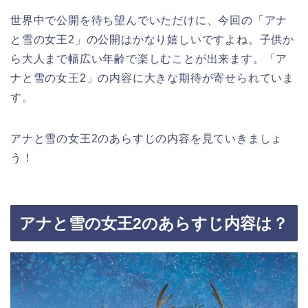
世界中で公開を待ち望んでいただけに、今回の「アナ
と雪の女王2」の公開はかなり嬉しいですよね。子供か
ら大人まで幅広い年齢で楽しむことが出来ます。「ア
ナと雪の女王2」の内容に大きな期待が寄せられていま
す。
アナと雪の女王2のあらすじの内容を見ていきましょ
う！
アナと雪の女王2のあらすじ内容は？