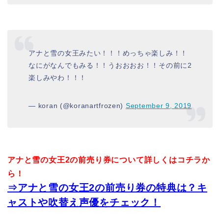
アナと雪の女王みたい！！！めっちゃ楽しみ！！
なにがなんでもみる！！うおおおお！！その前に2
楽しみやわ！！！
— koran (@koranartfrozen)
September 9, 2019
アナと雪の女王2の前売り券について詳しくはコチラか
ら！
⇒アナと雪の女王2の前売り券の特典は？キ
ャストや吹替え声優をチェック！