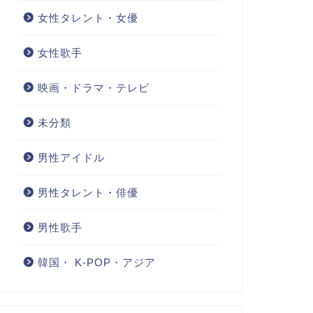
女性タレント・女優
女性歌手
映画・ドラマ・テレビ
未分類
男性アイドル
男性タレント・俳優
男性歌手
韓国・ K-POP・アジア