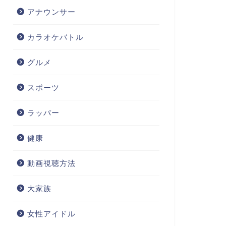
アナウンサー
カラオケバトル
グルメ
スポーツ
ラッパー
健康
動画視聴方法
大家族
女性アイドル