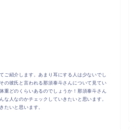
いてご紹介します。あまり耳にする人は少ないでし
とその彼氏と言われる那須泰斗さんについて見てい
は体重どのくらいあるのでしょうか！那須泰斗さん
どんな人なのかチェックしていきたいと思います。
いきたいと思います。