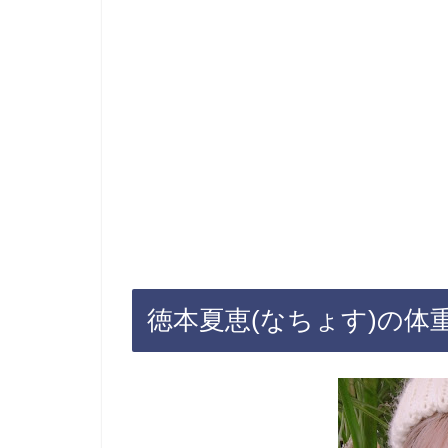
徳本夏恵(なちょす)の体