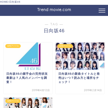
HOME
/
日向坂46
Trend movie.com
― TAG ―
日向坂46
女性アイドル
女性アイドル
日向坂46の握手会の完売状況
日向坂46の新曲タイトルと発
最新は？人気のメンバーを調
売はいつ？読み方と場所をチ
査！
ェック！
2019年4月12日
2019年2月14日
女性アイドル