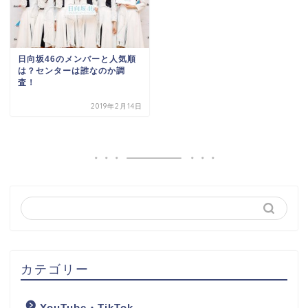
日向坂46のメンバーと人気順
は？センターは誰なのか調
査！
2019年2月14日
カテゴリー
YouTube・TikTok