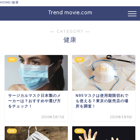
HOME
/
健康
Trend movie.com
― CATEGORY ―
健康
健康
健康
サージカルマスク日本製のメ
N95マスクは使用期限切れで
ーカーは？おすすめや選び方
も使える？東京の販売店の場
をチェック！
所を調査！
2020年3月11日
2020年3月9日
健康
健康