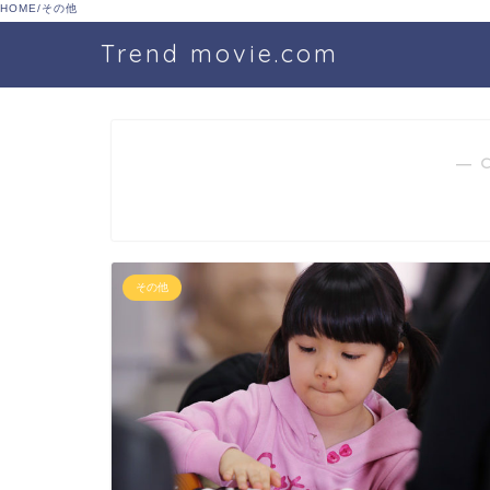
HOME
/
その他
Trend movie.com
― 
その他