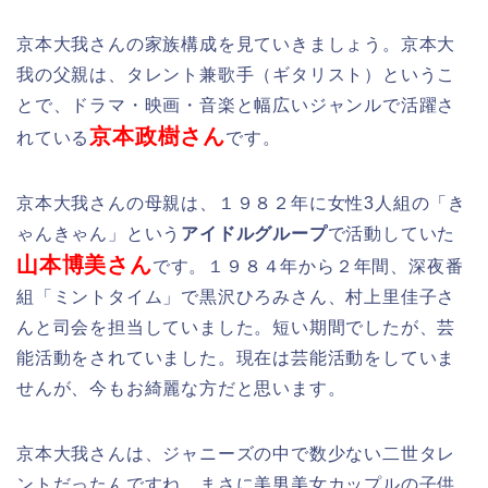
京本大我さんの家族構成を見ていきましょう。京本大
我の父親は、タレント兼歌手（ギタリスト）というこ
とで、ドラマ・映画・音楽と幅広いジャンルで活躍さ
京本政樹さん
れている
です。
京本大我さんの母親は、１９８２年に女性3人組の「き
ゃんきゃん」という
アイドルグループ
で活動していた
山本博美さん
です。１９８４年から２年間、深夜番
組「ミントタイム」で黒沢ひろみさん、村上里佳子さ
んと司会を担当していました。短い期間でしたが、芸
能活動をされていました。現在は芸能活動をしていま
せんが、今もお綺麗な方だと思います。
京本大我さんは、ジャニーズの中で数少ない二世タレ
ントだったんですね。まさに美男美女カップルの子供