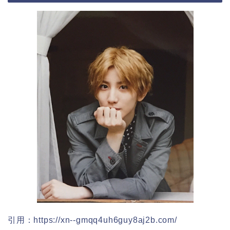
引用：https://xn--gmqq4uh6guy8aj2b.com/