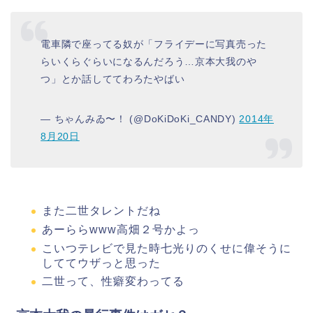
電車隣で座ってる奴が「フライデーに写真売った
らいくらぐらいになるんだろう…京本大我のや
つ」とか話しててわろたやばい
— ちゃんみゐ〜！ (@DoKiDoKi_CANDY)
2014年
8月20日
また二世タレントだね
あーららwww高畑２号かよっ
こいつテレビで見た時七光りのくせに偉そうに
しててウザっと思った
二世って、性癖変わってる