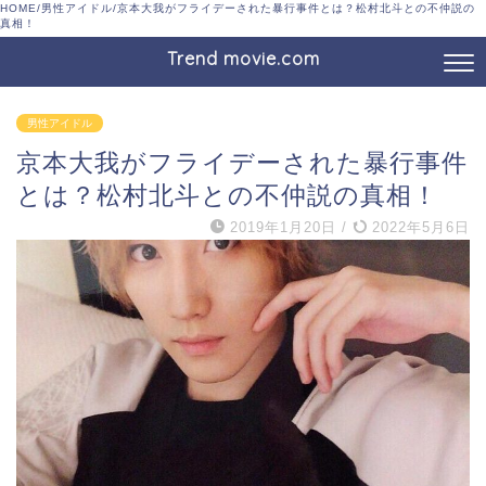
HOME
/
男性アイドル
/
京本大我がフライデーされた暴行事件とは？松村北斗との不仲説の
真相！
Trend movie.com
男性アイドル
京本大我がフライデーされた暴行事件
とは？松村北斗との不仲説の真相！
2019年1月20日
/
2022年5月6日