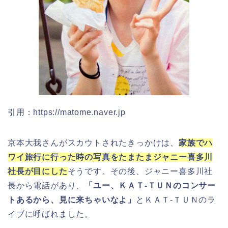
引用：https://matome.naver.jp
京本大我さんがスカウトされたきっかけは、
家族でハ
ワイ旅行に行った時の写真をたまたまジャニー喜多川
社長が目にした
そうです。その後、ジャニー喜多川社
長から電話があり、
「ユー、ＫＡＴ-ＴＵＮのコンサー
トあるから、見に来ちゃいなよ」
とＫＡＴ-ＴＵＮのラ
イブに呼ばれました。