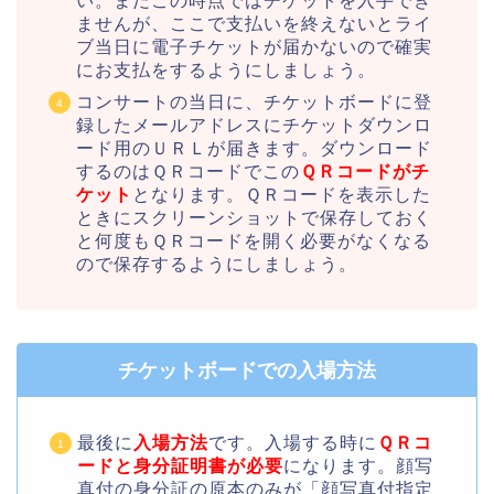
い。まだこの時点ではチケットを入手でき
ませんが、ここで支払いを終えないとライ
ブ当日に電子チケットが届かないので確実
にお支払をするようにしましょう。
コンサートの当日に、チケットボードに登
録したメールアドレスにチケットダウンロ
ード用のＵＲＬが届きます。ダウンロード
するのはＱＲコードでこの
ＱＲコードがチ
ケット
となります。ＱＲコードを表示した
ときにスクリーンショットで保存しておく
と何度もＱＲコードを開く必要がなくなる
ので保存するようにしましょう。
チケットボードでの入場方法
最後に
入場方法
です。入場する時に
ＱＲコ
ードと身分証明書が必要
になります。顔写
真付の身分証の原本のみが「顔写真付指定