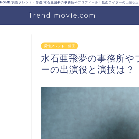
HOME
/
男性タレント・俳優
/
水石亜飛夢の事務所やプロフィール！仮面ライダーの出演役
Trend movie.com
男性タレント・俳優
水石亜飛夢の事務所や
ーの出演役と演技は？