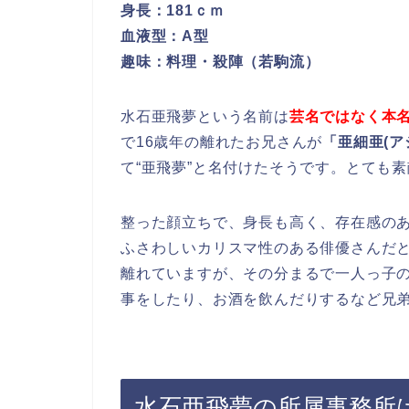
身長：181ｃｍ
血液型：A型
趣味：料理・殺陣（若駒流）
水石亜飛夢という名前は
芸名ではなく本
で16歳年の離れたお兄さんが
「亜細亜(ア
て“亜飛夢”と名付けたそうです。とても
整った顔立ちで、身長も高く、存在感の
ふさわしいカリスマ性のある俳優さんだ
離れていますが、その分まるで一人っ子
事をしたり、お酒を飲んだりするなど兄
水石亜飛夢の所属事務所